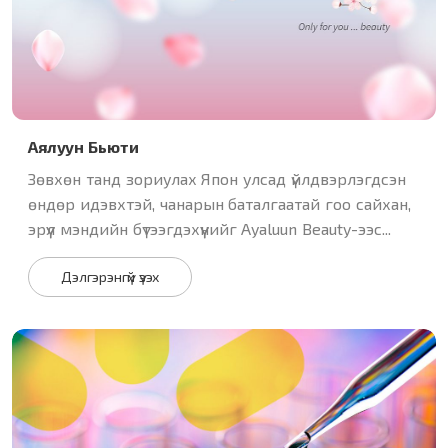
Аялуун Бьюти
Зөвхөн танд зориулах Япон улсад үйлдвэрлэгдсэн
өндөр идэвхтэй, чанарын баталгаатай гоо сайхан,
эрүүл мэндийн бүтээгдэхүүнийг Ayaluun Beauty-ээс...
Дэлгэрэнгүй үзэх