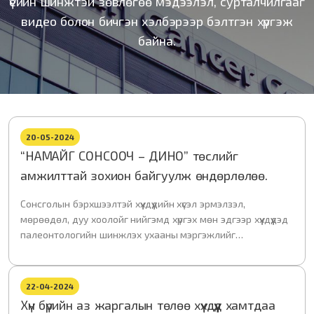
үеийн шинжтэй зөвлөгөө мэдээлэл, сурталчилгааг
видео болон бичгэн хэлбэрээр бэлтгэн хүргэж
байна.
20-05-2024
“НАМАЙГ СОНСООЧ – ДИНО” төслийг
амжилттай зохион байгуулж өндөрлөлөө.
Сонсголын бэрхшээлтэй хүүхдүүдийн хүсэл эрмэлзэл,
мөрөөдөл, дуу хоолойг нийгэмд хүргэх мөн эдгээр хүүхдүүдэд
палеонтологийн шинжлэх ухааны мэргэжлийг
танилцуулж, хүүхдүүдийн ирээдүйд нь эрдэм ном, мэдлэгийн
хөрөнгө оруулалтыг хийхийг зорьж бид энэхүү төслийг
продюссер С.Батхишиг, Шинжлэх ухааны академийн
22-04-2024
Палеонтологийн хүрээлэн, Нийслэлийн ерөнхий
Хүн бүрийн аз жаргалын төлөө хүүхдүүд хамтдаа
боловсролын 29-р бүрэн дунд сургуультай хамтран зохион