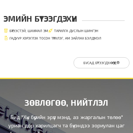
ЭМИЙН БҮТЭЭГДЭХҮҮН
БҮРЭЭСТЭЙ, ШАХМАЛ ЭМ
ТАРИЛГА ДУСЛЫН ШИНГЭН
ГАДУУР ХЭРЭГЛЭХ ТОСОН ТҮРХЛЭГ, АМ ЗАЙЛАХ БЭЛДМЭЛ
БУСАД БҮТЭЭГДЭХҮҮНҮҮД
ЗӨВЛӨГӨӨ, НИЙТЛЭЛ
Бид "Хүн бүрийн эрүүл мэнд, аз жаргалын төлөө"
уриан дор харилцагч та бүхэндээ зориулан цаг