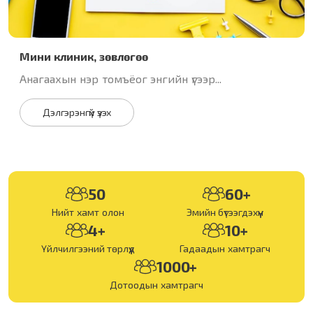
Мини клиник, зөвлөгөө
Анагаахын нэр томъёог энгийн үгээр...
Дэлгэрэнгүй үзэх
50
60+
Нийт хамт олон
Эмийн бүтээгдэхүүн
4+
10+
Үйлчилгээний төрлүүд
Гадаадын хамтрагч
1000+
Дотоодын хамтрагч