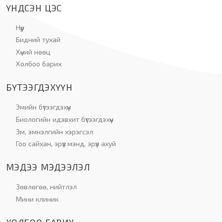
ҮНДСЭН ЦЭС
Нүүр
Бидний тухай
Хүний нөөц
Холбоо барих
БҮТЭЭГДЭХҮҮН
Эмийн бүтээгдэхүүн
Биологийн идэвхит бүтээгдэхүүн
Эм, эмнэлгийн хэрэгсэл
Гоо сайхан, эрүүл мэнд, эрүүл ахуй
МЭДЭЭ МЭДЭЭЛЭЛ
Зөвлөгөө, нийтлэл
Мини клиник