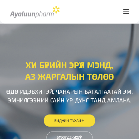
ХҮН БҮРИЙН ЭРҮҮЛ МЭНД,
АЗ ЖАРГАЛЫН ТӨЛӨӨ
ӨНДӨР ИДЭВХИТЭЙ, ЧАНАРЫН БАТАЛГААТАЙ ЭМ,
ЭМЧИЛГЭЭНИЙ САЙН ҮР ДҮНГ ТАНД АМЛАНА.
БИДНИЙ ТУХАЙ
БҮТЭЭГДЭХҮҮНҮҮД