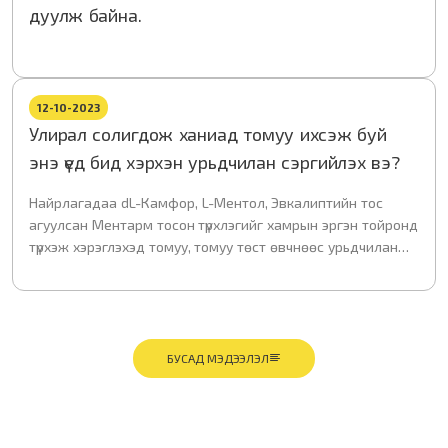
дуулж байна.
байгуулсан билээ.
12-10-2023
Улирал солигдож ханиад томуу ихсэж буй
энэ үед бид хэрхэн урьдчилан сэргийлэх вэ?
Найрлагадаа dL-Камфор, L-Ментол, Эвкалиптийн тос
агуулсан Ментарм тосон түрхлэгийг хамрын эргэн тойронд
түрхэж хэрэглэхэд томуу, томуу төст өвчнөөс урьдчилан
сэргийлэх боломжтой энгийн арга юм.
БУСАД МЭДЭЭЛЭЛ