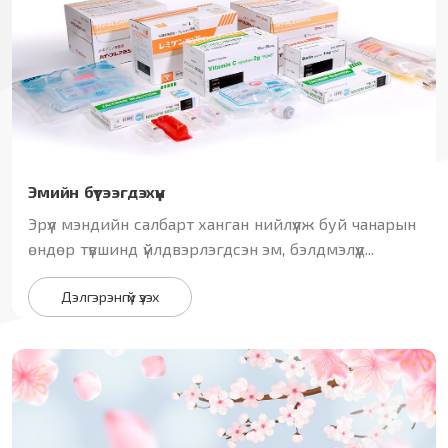
Эмийн бүтээгдэхүүн
Эрүүл мэндийн салбарт ханган нийлүүлж буй чанарын
өндөр түвшинд үйлдвэрлэгдсэн эм, бэлдмэлүүд...
Дэлгэрэнгүй үзэх