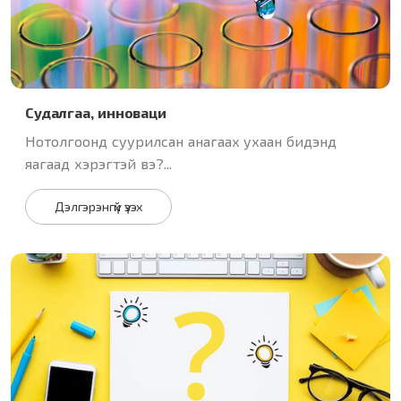
Судалгаа, инноваци
Нотолгоонд суурилсан анагаах ухаан бидэнд
яагаад хэрэгтэй вэ?...
Дэлгэрэнгүй үзэх