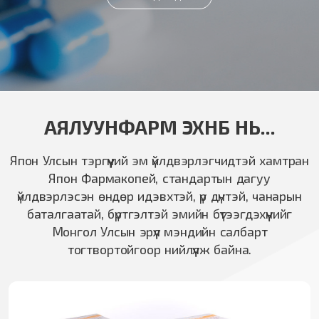
АЯЛУУНФАРМ ЭХНБ НЬ...
Япон Улсын тэргүүний эм үйлдвэрлэгчидтэй хамтран
Япон Фармакопей, стандартын дагуу
үйлдвэрлэсэн өндөр идэвхтэй, үр дүнтэй, чанарын
баталгаатай, бүртгэлтэй эмийн бүтээгдэхүүнийг
Монгол Улсын эрүүл мэндийн салбарт
тогтвортойгоор нийлүүлж байна.