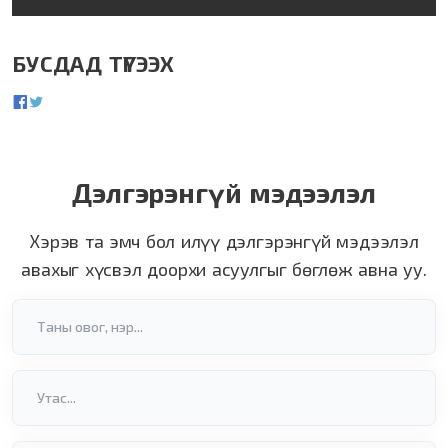
БУСДАД ТҮГЭЭХ
Дэлгэрэнгүй мэдээлэл
Хэрэв та эмч бол илүү дэлгэрэнгүй мэдээлэл
авахыг хүсвэл доорхи асуулгыг бөглөж авна уу.