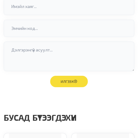
ИЛГЭЭХ
БУСАД БҮТЭЭГДЭХҮҮН