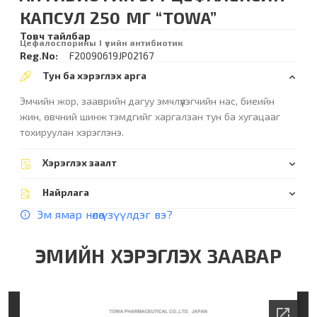
КАПСУЛ 250 МГ “TOWA”
Товч тайлбар
Цефалоспорины I үеийн антибиотик
Reg.No:
F20090619JP02167
Тун ба хэрэглэх арга
Эмчийн жор, зааврийн дагуу эмчлүүлэгчийн нас, биеийн
жин, өвчний шинж тэмдгийг харгалзан тун ба хугацааг
тохируулан хэрэглэнэ.
Хэрэглэх заалт
Найрлага
Эм ямар нөлөө үзүүлдэг вэ?
ЭМИЙН ХЭРЭГЛЭХ ЗААВАР