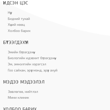
ҮНДСЭН ЦЭС
Нүүр
Бидний тухай
Хүний нөөц
Холбоо барих
БҮТЭЭГДЭХҮҮН
Эмийн бүтээгдэхүүн
Биологийн идэвхит бүтээгдэхүүн
Эм, эмнэлгийн хэрэгсэл
Гоо сайхан, эрүүл мэнд, эрүүл ахуй
МЭДЭЭ МЭДЭЭЛЭЛ
Зөвлөгөө, нийтлэл
Мини клиник
ХОЛБОО БАРИХ