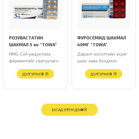
РОЗУВАСТАТИН
ФУРОСЕМИД ШАХМАЛ
ШАХМАЛ 5 мг “TOWA”
40МГ “TOWA”
HMG-CoA редуктаза
Даралт ихсэлтийн эсрэг
ферментийг саатуулагч
шээс хөөх бэлдмэл
ДЭЛГЭРЭНГҮЙ
ДЭЛГЭРЭНГҮЙ
БУСАД БҮТЭЭГДЭХҮҮН