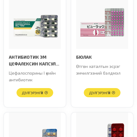
АНТИБИОТИК ЭМ
БЮЛАК
ЦЕФАЛЕКСИН КАПСУЛ
Өтгөн хаталтын эсрэг
250 мг “TOWA”
Цефалоспорины I үеийн
эмчилгээний бэлдмэл
антибиотик
ДЭЛГЭРЭНГҮЙ
ДЭЛГЭРЭНГҮЙ