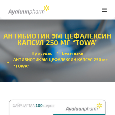
АНТИБИОТИК ЭМ ЦЕФАЛЕКСИН
КАПСУЛ 250 МГ “TOWA”
Нүүр хуудас
Бүтээгдэхүүн
АНТИБИОТИК ЭМ ЦЕФАЛЕКСИН КАПСУЛ 250 мг
“TOWA”