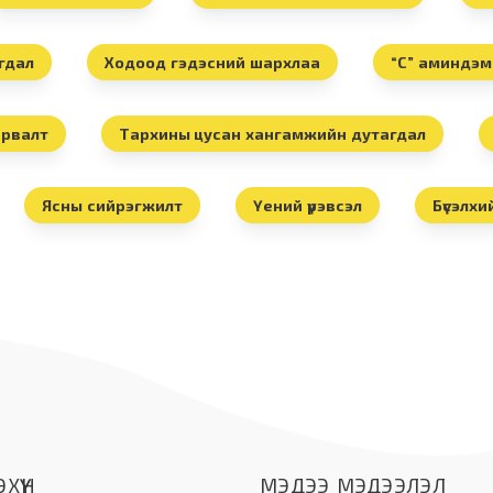
гдал
Ходоод гэдэсний шархлаа
“С” аминдэм
арвалт
Тархины цусан хангамжийн дутагдал
Ясны сийрэгжилт
Үений үрэвсэл
Бүсэлхи
ХҮҮН
МЭДЭЭ МЭДЭЭЛЭЛ