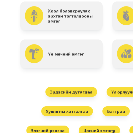
Хоол боловсруулах
эрхтэн тогтолцооны
эмгэг
Үе мөчний эмгэг
Эрдэсийн дутагдал
Үл орлуула
Уушигны хатгалгаа
Багтраа
Элэгний үрэвсэл
Цөсний эмгэгүүд