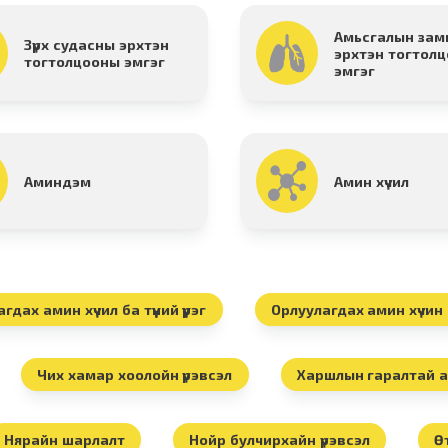
Амьсгалын зам
Зүрх судасны эрхтэн
эрхтэн тогтол
тогтолцооны эмгэг
эмгэг
Аминдэм
Амин хүчил
гдах амин хүчил ба түүний үүрэг
Орлуулагдах амин хүчин ба
Чих хамар хоолойн үрэвсэл
Харшлын гаралтай ар
Нярайн шарлалт
Нойр булчирхайн үрэвсэл
Ө