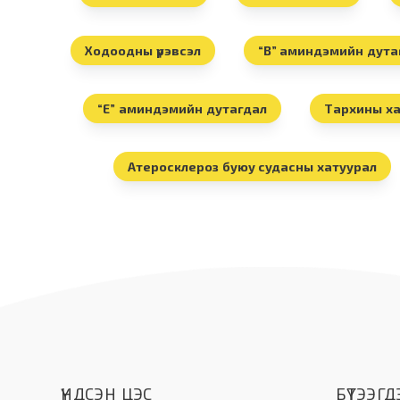
Ходоодны үрэвсэл
“В” аминдэмийн дута
“Е” аминдэмийн дутагдал
Тархины х
Атеросклероз буюу судасны хатуурал
ҮНДСЭН ЦЭС
БҮТЭЭГДЭ