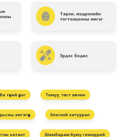
ын
Тархи, мэдрэлийн
цооны
тогтолцооны эмгэг
Эрдэс бодис
 түүний үүрэг
Томуу, төст өвчин
ьсны эмгэгүүд
Элэгний хатуурал
тгөн хаталт
Шамбарам буюу геморрей