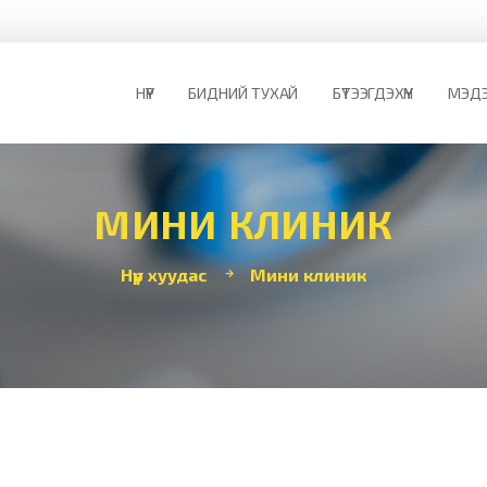
НҮҮР
БИДНИЙ ТУХАЙ
БҮТЭЭГДЭХҮҮН
МЭДЭ
МИНИ КЛИНИК
Нүүр хуудас
Мини клиник