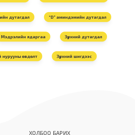
ийн дутагдал
“D” аминдэмийн дутагдал
Мэдрэлийн ядаргаа
Зүрхний дутагдал
й нурууны өвдөлт
Зүрхний шигдээс
ХОЛБОО БАРИХ