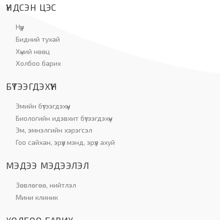
ҮНДСЭН ЦЭС
Нүүр
Бидний тухай
Хүний нөөц
Холбоо барих
БҮТЭЭГДЭХҮҮН
Эмийн бүтээгдэхүүн
Биологийн идэвхит бүтээгдэхүүн
Эм, эмнэлгийн хэрэгсэл
Гоо сайхан, эрүүл мэнд, эрүүл ахуй
МЭДЭЭ МЭДЭЭЛЭЛ
Зөвлөгөө, нийтлэл
Мини клиник