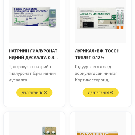
НАТРИЙН ГИАЛУРОНАТ
ЛУРИКАЛ®ВЖ ТОСОН
НҮДНИЙ ДУСААЛГА 0.3%
ТҮРХЛЭГ 0.12%
"TOWA"
Цэвэршүүлсэн натрийн
Гадуур хэрэглэхэд
гиалуронат бүхий нүдний
зориулагдсан нийлэг
дусаалга
Кортикостероид,
Антибиотикийн нийлмэл
ДЭЛГЭРЭНГҮЙ
бэлдмэл
ДЭЛГЭРЭНГҮЙ