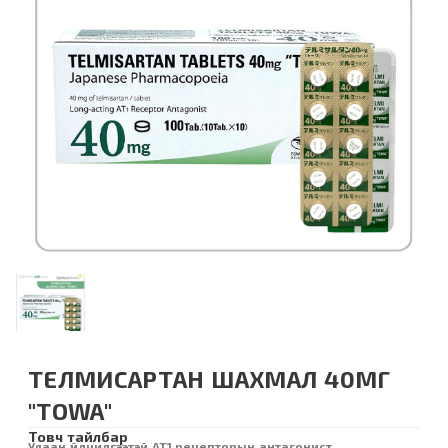
TЕЛМИСАРТАН ШАХМАЛ 40МГ
"TOWA"
Товч тайлбар
Удаан үйлчилгээтэй AT1 рецепторын антагонист