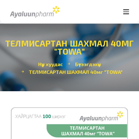
TЕЛМИСАРТАН ШАХМАЛ 40МГ
"TOWA"
Нүүр хуудас
Бүтээгдэхүүн
TЕЛМИСАРТАН ШАХМАЛ 40мг "TOWA"