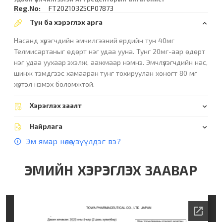
Reg.No:
FT20210325CP07873
Тун ба хэрэглэх арга
Насанд хүрэгчдийн эмчилгээний ердийн тун 40мг
Телмисартаныг өдөрт нэг удаа ууна. Тунг 20мг-аар өдөрт
нэг удаа уухаар эхэлж, аажмаар нэмнэ. Эмчлүүлэгчдийн нас,
шинж тэмдгээс хамааран тунг тохируулан хоногт 80 мг
хүртэл нэмэх боломжтой.
Хэрэглэх заалт
Найрлага
Эм ямар нөлөө үзүүлдэг вэ?
ЭМИЙН ХЭРЭГЛЭХ ЗААВАР