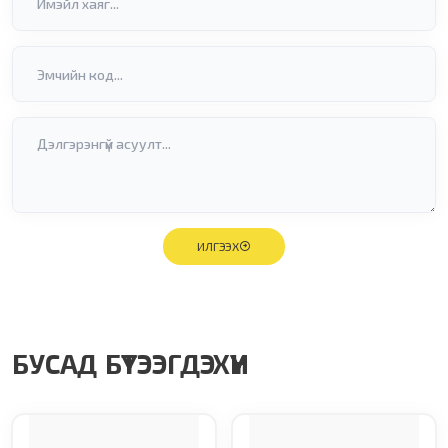
ИЛГЭЭХ
БУСАД БҮТЭЭГДЭХҮҮН