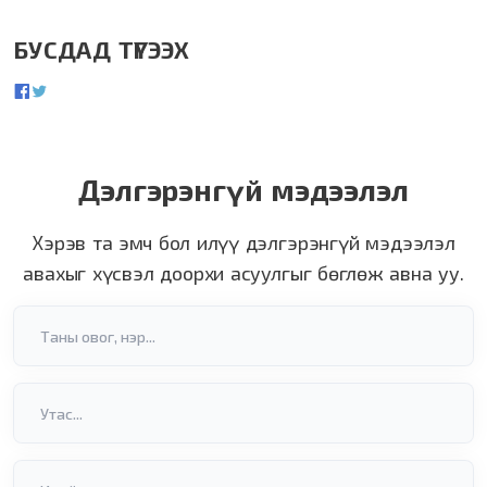
БУСДАД ТҮГЭЭХ
Дэлгэрэнгүй мэдээлэл
Хэрэв та эмч бол илүү дэлгэрэнгүй мэдээлэл
авахыг хүсвэл доорхи асуулгыг бөглөж авна уу.