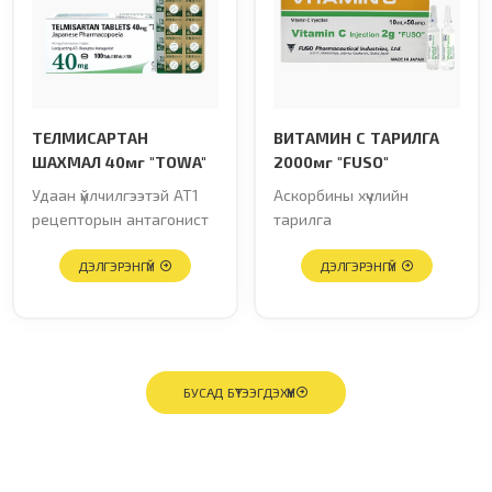
TЕЛМИСАРТАН
ВИТАМИН С ТАРИЛГА
ШАХМАЛ 40мг "TOWA"
2000мг "FUSO"
Удаан үйлчилгээтэй AT1
Аскорбины хүчлийн
рецепторын антагонист
тарилга
ДЭЛГЭРЭНГҮЙ
ДЭЛГЭРЭНГҮЙ
БУСАД БҮТЭЭГДЭХҮҮН