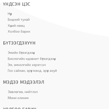
ҮНДСЭН ЦЭС
Нүүр
Бидний тухай
Хүний нөөц
Холбоо барих
БҮТЭЭГДЭХҮҮН
Эмийн бүтээгдэхүүн
Биологийн идэвхит бүтээгдэхүүн
Эм, эмнэлгийн хэрэгсэл
Гоо сайхан, эрүүл мэнд, эрүүл ахуй
МЭДЭЭ МЭДЭЭЛЭЛ
Зөвлөгөө, нийтлэл
Мини клиник