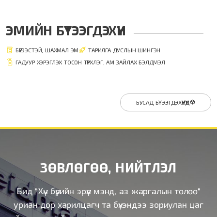
ЭМИЙН БҮТЭЭГДЭХҮҮН
БҮРЭЭСТЭЙ, ШАХМАЛ ЭМ
ТАРИЛГА ДУСЛЫН ШИНГЭН
ГАДУУР ХЭРЭГЛЭХ ТОСОН ТҮРХЛЭГ, АМ ЗАЙЛАХ БЭЛДМЭЛ
БУСАД БҮТЭЭГДЭХҮҮНҮҮД
ЗӨВЛӨГӨӨ, НИЙТЛЭЛ
Бид "Хүн бүрийн эрүүл мэнд, аз жаргалын төлөө"
уриан дор харилцагч та бүхэндээ зориулан цаг