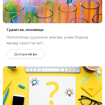
Судалгаа, инноваци
Нотолгоонд суурилсан анагаах ухаан бидэнд
яагаад хэрэгтэй вэ?...
Дэлгэрэнгүй үзэх