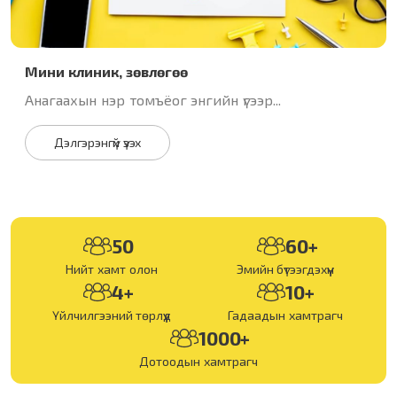
Мини клиник, зөвлөгөө
Анагаахын нэр томъёог энгийн үгээр...
Дэлгэрэнгүй үзэх
50
60+
Нийт хамт олон
Эмийн бүтээгдэхүүн
4+
10+
Үйлчилгээний төрлүүд
Гадаадын хамтрагч
1000+
Дотоодын хамтрагч