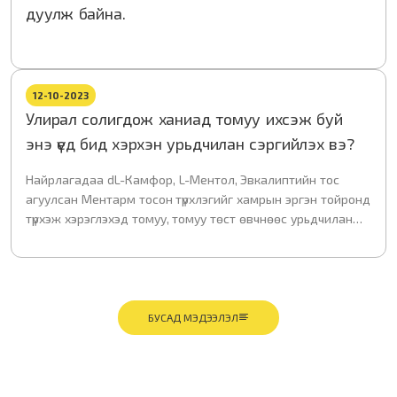
дуулж байна.
байгуулсан билээ.
12-10-2023
Улирал солигдож ханиад томуу ихсэж буй
энэ үед бид хэрхэн урьдчилан сэргийлэх вэ?
Найрлагадаа dL-Камфор, L-Ментол, Эвкалиптийн тос
агуулсан Ментарм тосон түрхлэгийг хамрын эргэн тойронд
түрхэж хэрэглэхэд томуу, томуу төст өвчнөөс урьдчилан
сэргийлэх боломжтой энгийн арга юм.
БУСАД МЭДЭЭЛЭЛ