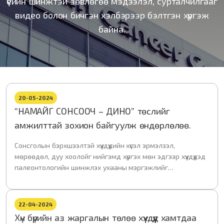
үеийн шинжтэй зөвлөгөө мэдээлэл, сурталчилгааг
видео болон бичгэн хэлбэрээр бэлтгэн хүргэж
байна.
20-05-2024
“НАМАЙГ СОНСООЧ – ДИНО” төслийг
амжилттай зохион байгуулж өндөрлөлөө.
Сонсголын бэрхшээлтэй хүүхдүүдийн хүсэл эрмэлзэл,
мөрөөдөл, дуу хоолойг нийгэмд хүргэх мөн эдгээр хүүхдүүдэд
палеонтологийн шинжлэх ухааны мэргэжлийг
танилцуулж, хүүхдүүдийн ирээдүйд нь эрдэм ном, мэдлэгийн
хөрөнгө оруулалтыг хийхийг зорьж бид энэхүү төслийг
продюссер С.Батхишиг, Шинжлэх ухааны академийн
22-04-2024
Палеонтологийн хүрээлэн, Нийслэлийн ерөнхий
Хүн бүрийн аз жаргалын төлөө хүүхдүүд хамтдаа
боловсролын 29-р бүрэн дунд сургуультай хамтран зохион