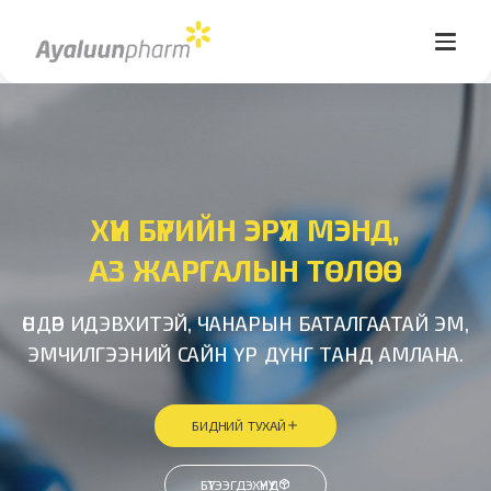
ХҮН БҮРИЙН ЭРҮҮЛ МЭНД,
АЗ ЖАРГАЛЫН ТӨЛӨӨ
ӨНДӨР ИДЭВХИТЭЙ, ЧАНАРЫН БАТАЛГААТАЙ ЭМ,
ЭМЧИЛГЭЭНИЙ САЙН ҮР ДҮНГ ТАНД АМЛАНА.
БИДНИЙ ТУХАЙ
БҮТЭЭГДЭХҮҮНҮҮД