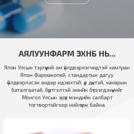
АЯЛУУНФАРМ ЭХНБ НЬ...
Япон Улсын тэргүүний эм үйлдвэрлэгчидтэй хамтран
Япон Фармакопей, стандартын дагуу
үйлдвэрлэсэн өндөр идэвхтэй, үр дүнтэй, чанарын
баталгаатай, бүртгэлтэй эмийн бүтээгдэхүүнийг
Монгол Улсын эрүүл мэндийн салбарт
тогтвортойгоор нийлүүлж байна.