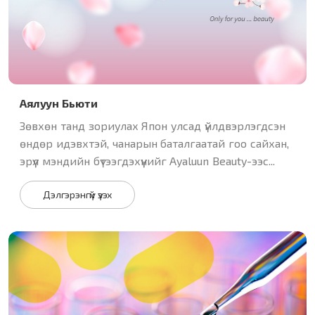
Аялуун Бьюти
Зөвхөн танд зориулах Япон улсад үйлдвэрлэгдсэн
өндөр идэвхтэй, чанарын баталгаатай гоо сайхан,
эрүүл мэндийн бүтээгдэхүүнийг Ayaluun Beauty-ээс...
Дэлгэрэнгүй үзэх