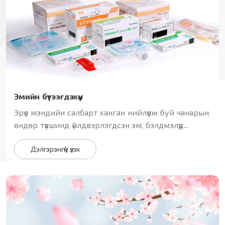
Эмийн бүтээгдэхүүн
Эрүүл мэндийн салбарт ханган нийлүүлж буй чанарын
өндөр түвшинд үйлдвэрлэгдсэн эм, бэлдмэлүүд...
Дэлгэрэнгүй үзэх