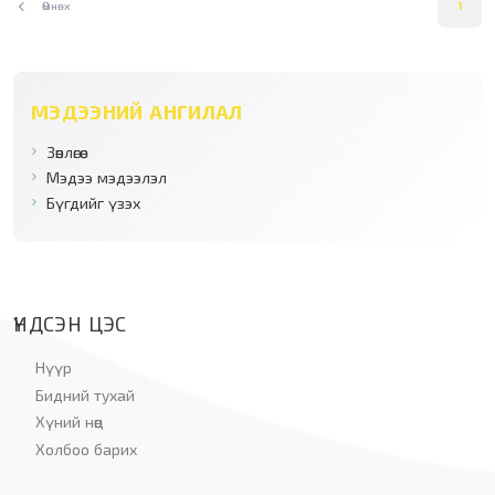
Өмнөх
1
МЭДЭЭНИЙ АНГИЛАЛ
Зөвлөгөө
Мэдээ мэдээлэл
Бүгдийг үзэх
ҮНДСЭН ЦЭС
Нүүр
Бидний тухай
Хүний нөөц
Холбоо барих