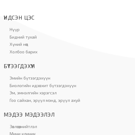
ҮНДСЭН ЦЭС
Нүүр
Бидний тухай
Хүний нөөц
Холбоо барих
БҮТЭЭГДЭХҮҮН
Эмийн бүтээгдэхүүн
Биологийн идэвхит бүтээгдэхүүн
Эм, эмнэлгийн хэрэгсэл
Гоо сайхан, эрүүл мэнд, эрүүл ахуй
МЭДЭЭ МЭДЭЭЛЭЛ
Зөвлөгөө, нийтлэл
Мини клиник