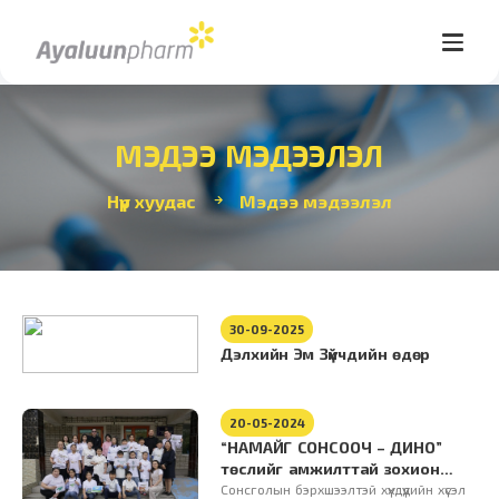
МЭДЭЭ МЭДЭЭЛЭЛ
Нүүр хуудас
Мэдээ мэдээлэл
30-09-2025
Дэлхийн Эм Зүйчдийн өдөр
20-05-2024
“НАМАЙГ СОНСООЧ – ДИНО”
төслийг амжилттай зохион
байгуулж өндөрлөлөө.
Сонсголын бэрхшээлтэй хүүхдүүдийн хүсэл