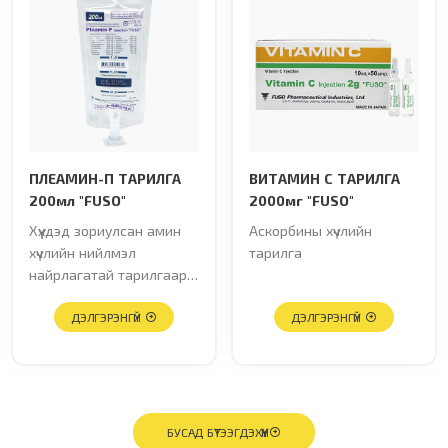
ПЛЕАМИН-П ТАРИЛГА
ВИТАМИН С ТАРИЛГА
200мл "FUSO"
2000мг "FUSO"
Хүүхдэд зориулсан амин
Аскорбины хүчлийн
хүчлийн нийлмэл
тарилга
найрлагатай тарилгаар
хэрэглэх тэжээлийн
бэлдмэл
ДЭЛГЭРЭНГҮЙ
ДЭЛГЭРЭНГҮЙ
БУСАД БҮТЭЭГДЭХҮҮН