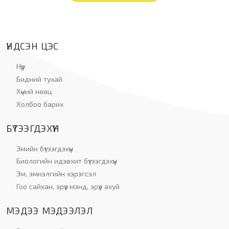
ҮНДСЭН ЦЭС
Нүүр
Бидний тухай
Хүний нөөц
Холбоо барих
БҮТЭЭГДЭХҮҮН
Эмийн бүтээгдэхүүн
Биологийн идэвхит бүтээгдэхүүн
Эм, эмнэлгийн хэрэгсэл
Гоо сайхан, эрүүл мэнд, эрүүл ахуй
МЭДЭЭ МЭДЭЭЛЭЛ