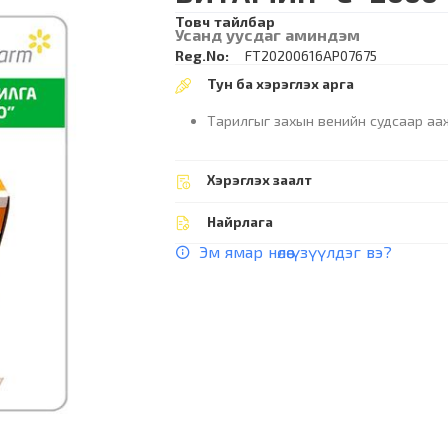
Товч тайлбар
Усанд уусдаг аминдэм
Reg.No:
FT20200616AP07675
Тун ба хэрэглэх арга
Тарилгыг захын венийн судсаар аа
Хэрэглэх заалт
Найрлага
Эм ямар нөлөө үзүүлдэг вэ?