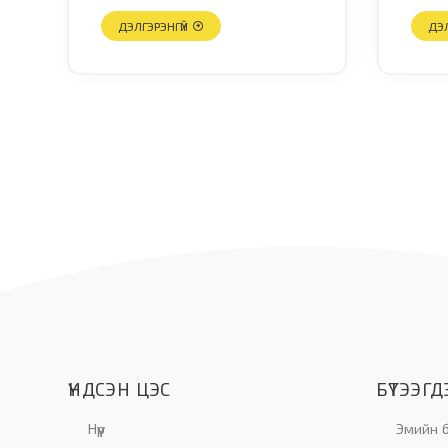
Анти
ДЭЛГЭРЭНГҮЙ
бэлд
ДЭЛ
ҮНДСЭН ЦЭС
БҮТЭЭГДЭ
Нүүр
Эмийн бү