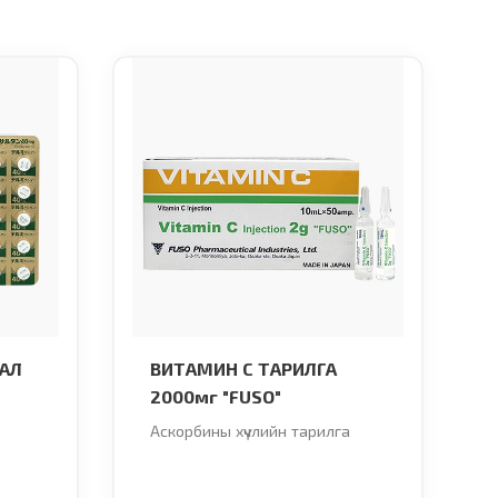
АЛ
ВИТАМИН С ТАРИЛГА
2000мг "FUSO"
Аскорбины хүчлийн тарилга