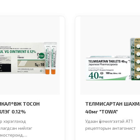
ИКАЛ®ВЖ ТОСОН
TЕЛМИСАРТАН ШАХМ
ЛЭГ 0.12%
40мг "TOWA"
р хэрэглэхэд
Удаан үйлчилгээтэй AT1
лагдсан нийлэг
рецепторын антагонист
икостероид,