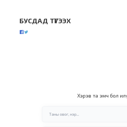
БУСДАД ТҮГЭЭХ
Хэрэв та эмч бол ил