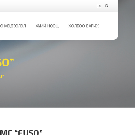
EN
Э МЭДЭЭЛЭЛ
ХҮНИЙ НӨӨЦ
ХОЛБОО БАРИХ
SO”
O”
МГ “FUSO”