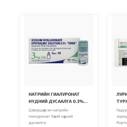
НАТРИЙН ГИАЛУРОНАТ
ЛУР
НҮДНИЙ ДУСААЛГА 0.3%
ТҮРХ
"TOWA"
Цэвэршүүлсэн натрийн
Гадуу
гиалуронат бүхий нүдний
зориу
дусаалга
Корт