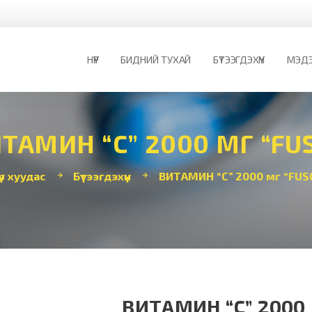
НҮҮР
БИДНИЙ ТУХАЙ
БҮТЭЭГДЭХҮҮН
МЭДЭ
ТАМИН “С” 2000 МГ “FU
үүр хуудас
Бүтээгдэхүүн
ВИТАМИН “С” 2000 мг “FUS
ВИТАМИН “С” 2000 