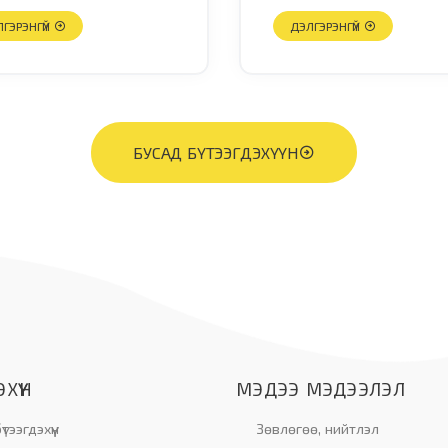
биотикийн нийлмэл
мэл
ГЭРЭНГҮЙ
ДЭЛГЭРЭНГҮЙ
БУСАД БҮТЭЭГДЭХҮҮН
ХҮҮН
МЭДЭЭ МЭДЭЭЛЭЛ
тээгдэхүүн
Зөвлөгөө, нийтлэл