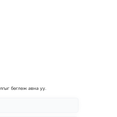
лгыг бөглөж авна уу.