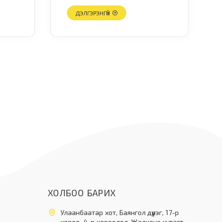
ДЭЛГЭРЭНГҮЙ
ХОЛБОО БАРИХ
Улаанбаатар хот, Баянгол дүүрэг, 17-р
хороо, 4-р хороолол, Жалханз хутагт