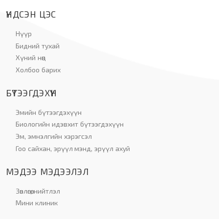
ҮНДСЭН ЦЭС
Нүүр
Бидний тухай
Хүний нөөц
Холбоо барих
БҮТЭЭГДЭХҮҮН
Эмийн бүтээгдэхүүн
Биологийн идэвхит бүтээгдэхүүн
Эм, эмнэлгийн хэрэгсэл
Гоо сайхан, эрүүл мэнд, эрүүл ахуй
МЭДЭЭ МЭДЭЭЛЭЛ
Зөвлөгөө, нийтлэл
Мини клиник