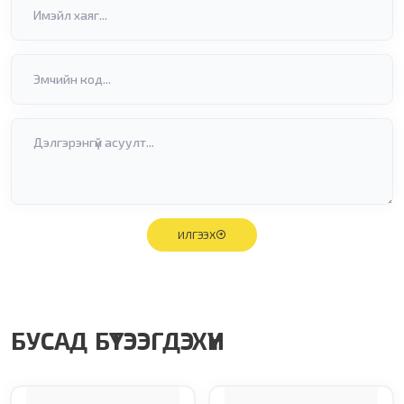
ИЛГЭЭХ
БУСАД БҮТЭЭГДЭХҮҮН