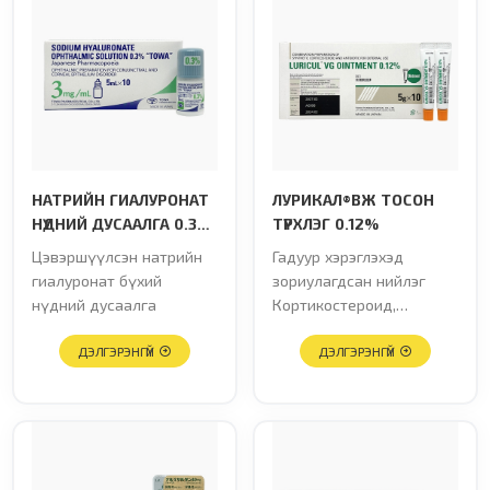
НАТРИЙН ГИАЛУРОНАТ
ЛУРИКАЛ®ВЖ ТОСОН
НҮДНИЙ ДУСААЛГА 0.3%
ТҮРХЛЭГ 0.12%
"TOWA"
Цэвэршүүлсэн натрийн
Гадуур хэрэглэхэд
гиалуронат бүхий
зориулагдсан нийлэг
нүдний дусаалга
Кортикостероид,
Антибиотикийн нийлмэл
ДЭЛГЭРЭНГҮЙ
бэлдмэл
ДЭЛГЭРЭНГҮЙ