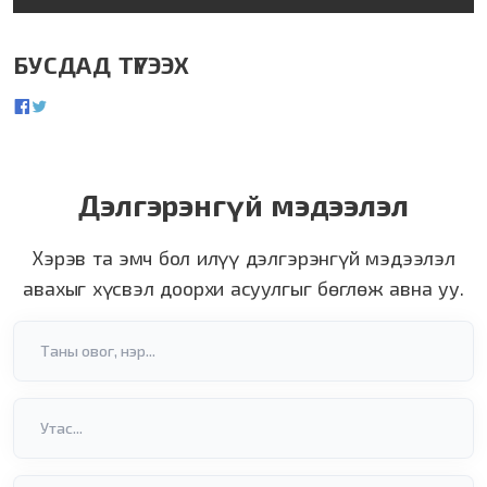
БУСДАД ТҮГЭЭХ
Дэлгэрэнгүй мэдээлэл
Хэрэв та эмч бол илүү дэлгэрэнгүй мэдээлэл
авахыг хүсвэл доорхи асуулгыг бөглөж авна уу.