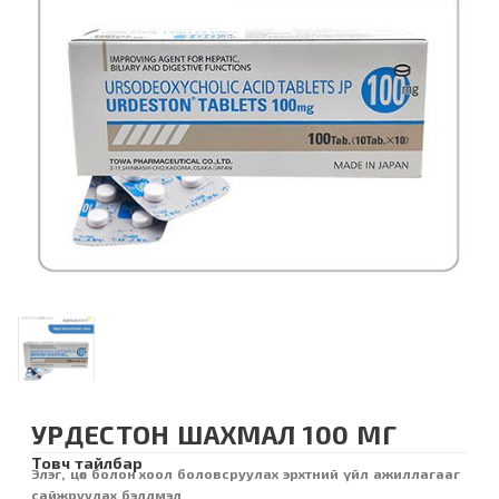
УРДЕСТОН ШАХМАЛ 100 МГ
Товч тайлбар
Элэг, цөс болон хоол боловсруулах эрхтний үйл ажиллагааг
сайжруулах бэлдмэл