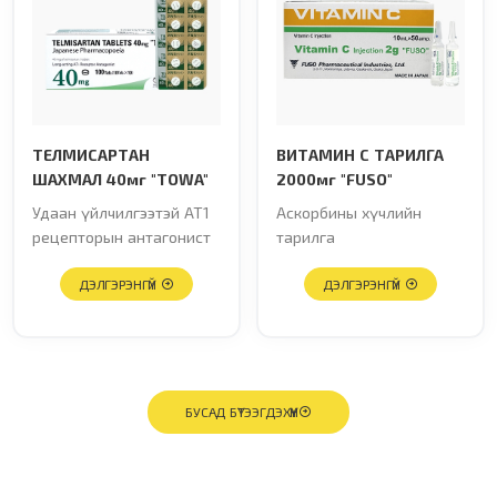
TЕЛМИСАРТАН
ВИТАМИН С ТАРИЛГА
ШАХМАЛ 40мг "TOWA"
2000мг "FUSO"
Удаан үйлчилгээтэй AT1
Аскорбины хүчлийн
рецепторын антагонист
тарилга
ДЭЛГЭРЭНГҮЙ
ДЭЛГЭРЭНГҮЙ
БУСАД БҮТЭЭГДЭХҮҮН