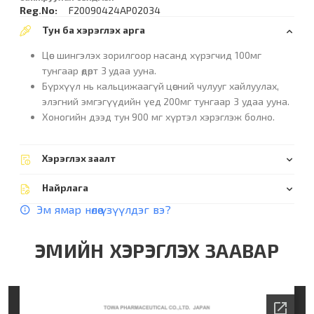
Reg.No:
F20090424AP02034
Тун ба хэрэглэх арга
Цөс шингэлэх зорилгоор насанд хүрэгчид 100мг
тунгаар өдөрт 3 удаа ууна.
Бүрхүүл нь кальцижаагүй цөсний чулууг хайлуулах,
элэгний эмгэгүүдийн үед 200мг тунгаар 3 удаа ууна.
Хоногийн дээд тун 900 мг хүртэл хэрэглэж болно.
Хэрэглэх заалт
Найрлага
Эм ямар нөлөө үзүүлдэг вэ?
ЭМИЙН ХЭРЭГЛЭХ ЗААВАР